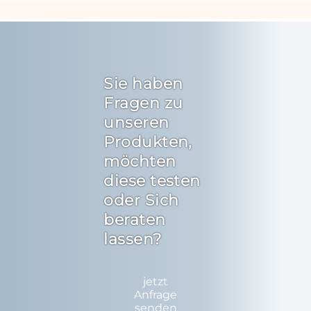
Sie haben
Fragen zu
unseren
Produkten,
möchten
diese testen
oder Sich
beraten
lassen?
jetzt
Anfrage
senden